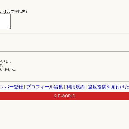
(100文字以内)
ださい。
す。
ていません。
ンバー登録
|
プロフィール編集
|
利用規約
|
違反投稿を見付け
© P-WORLD