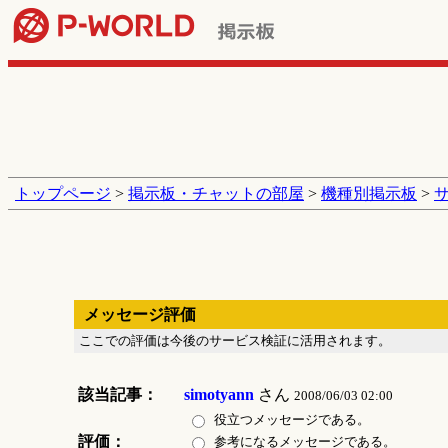
トップページ
>
掲示板・チャットの部屋
>
機種別掲示板
>
メッセージ評価
ここでの評価は今後のサービス検証に活用されます。
該当記事：
simotyann
さん
2008/06/03 02:00
役立つメッセージである。
評価：
参考になるメッセージである。