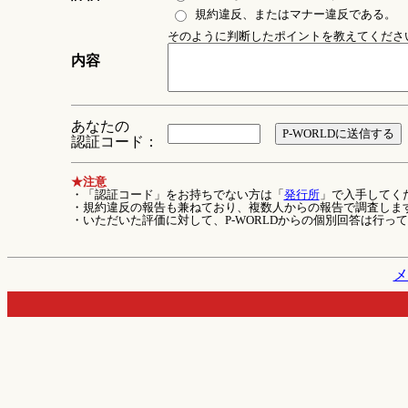
規約違反、またはマナー違反である。
そのように判断したポイントを教えてください 
内容
あなたの
認証コード：
★注意
・「認証コード」をお持ちでない方は「
発行所
」で入手してく
・規約違反の報告も兼ねており、複数人からの報告で調査しま
・いただいた評価に対して、P-WORLDからの個別回答は行っ
メ