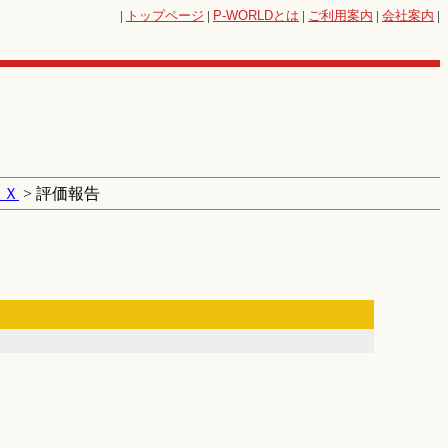
|
トップページ
|
P-WORLD
とは
|
ご利用案内
|
会社案内
|
ＴＸ
> 評価報告