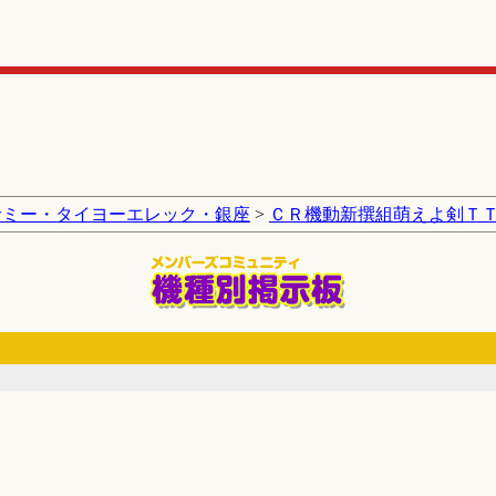
サミー・タイヨーエレック・銀座
>
ＣＲ機動新撰組萌えよ剣Ｔ