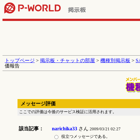
トップページ
>
掲示板・チャットの部屋
>
機種別掲示板
>
価報告
メッセージ評価
ここでの評価は今後のサービス検証に活用されます。
該当記事：
narichika33
さん
2009/03/21 02:27
役立つメッセージである。