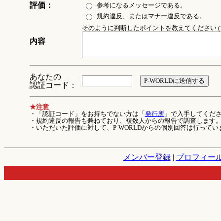
評価：
参考になるメッセージである。
規約違反、またはマナー違反である。
そのように判断したポイントを教えてください (1
内容
あなたの
認証コード：
★注意
・「認証コード」をお持ちでない方は「
発行所
」で入手してくだ
・規約違反の報告も兼ねており、複数人からの報告で調査します
・いただいた評価に対して、P-WORLDからの個別回答は行ってい
メンバー登録
|
プロフィー