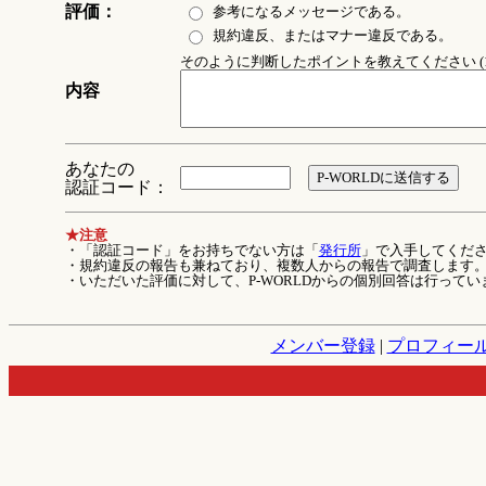
評価：
参考になるメッセージである。
規約違反、またはマナー違反である。
そのように判断したポイントを教えてください (1
内容
あなたの
認証コード：
★注意
・「認証コード」をお持ちでない方は「
発行所
」で入手してくだ
・規約違反の報告も兼ねており、複数人からの報告で調査します
・いただいた評価に対して、P-WORLDからの個別回答は行ってい
メンバー登録
|
プロフィー