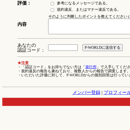
評価：
参考になるメッセージである。
規約違反、またはマナー違反である。
そのように判断したポイントを教えてください (1
内容
あなたの
認証コード：
★注意
・「認証コード」をお持ちでない方は「
発行所
」で入手してくだ
・規約違反の報告も兼ねており、複数人からの報告で調査します
・いただいた評価に対して、P-WORLDからの個別回答は行ってい
メンバー登録
|
プロフィー