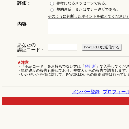
評価：
参考になるメッセージである。
規約違反、またはマナー違反である。
そのように判断したポイントを教えてください (1
内容
あなたの
認証コード：
★注意
・「認証コード」をお持ちでない方は「
発行所
」で入手してくだ
・規約違反の報告も兼ねており、複数人からの報告で調査します
・いただいた評価に対して、P-WORLDからの個別回答は行ってい
メンバー登録
|
プロフィー