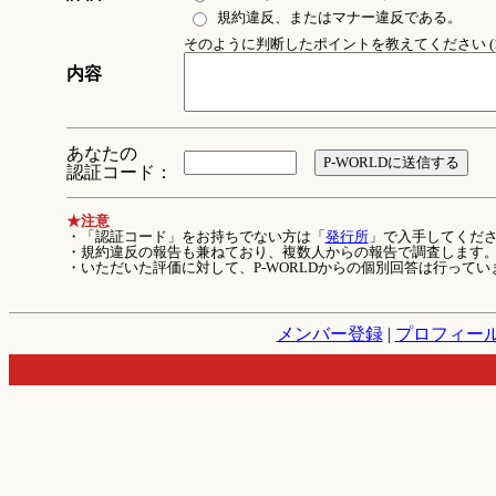
規約違反、またはマナー違反である。
そのように判断したポイントを教えてください (1
内容
あなたの
認証コード：
★注意
・「認証コード」をお持ちでない方は「
発行所
」で入手してくだ
・規約違反の報告も兼ねており、複数人からの報告で調査します
・いただいた評価に対して、P-WORLDからの個別回答は行ってい
メンバー登録
|
プロフィー