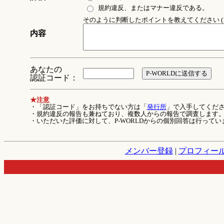
規約違反、またはマナー違反である。
そのように判断したポイントを教えてください (1
内容
あなたの
認証コード：
★注意
・「認証コード」をお持ちでない方は「
発行所
」で入手してくだ
・規約違反の報告も兼ねており、複数人からの報告で調査します
・いただいた評価に対して、P-WORLDからの個別回答は行ってい
メンバー登録
|
プロフィー