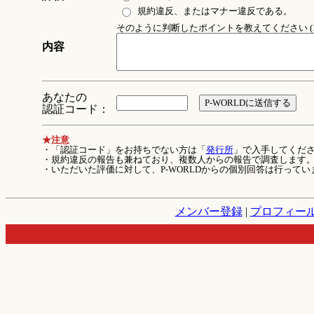
規約違反、またはマナー違反である。
そのように判断したポイントを教えてください (1
内容
あなたの
認証コード：
★注意
・「認証コード」をお持ちでない方は「
発行所
」で入手してくだ
・規約違反の報告も兼ねており、複数人からの報告で調査します
・いただいた評価に対して、P-WORLDからの個別回答は行ってい
メンバー登録
|
プロフィー