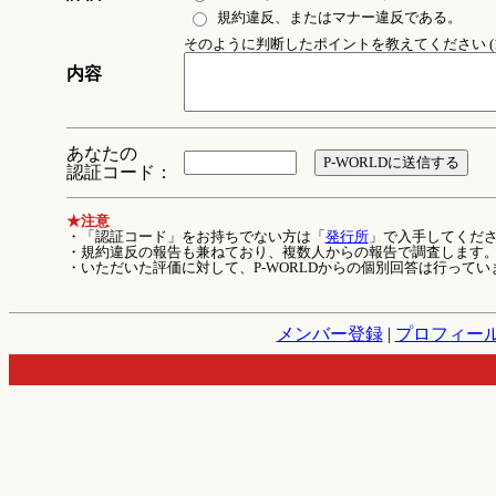
規約違反、またはマナー違反である。
そのように判断したポイントを教えてください (1
内容
あなたの
認証コード：
★注意
・「認証コード」をお持ちでない方は「
発行所
」で入手してくだ
・規約違反の報告も兼ねており、複数人からの報告で調査します
・いただいた評価に対して、P-WORLDからの個別回答は行ってい
メンバー登録
|
プロフィー