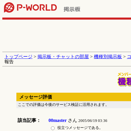
トップページ
>
掲示板・チャットの部屋
>
機種別掲示板
>
報告
メッセージ評価
ここでの評価は今後のサービス検証に活用されます。
該当記事：
00master
さん
2005/06/19 03:36
役立つメッセージである。