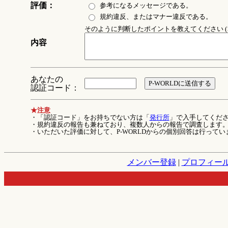
評価：
参考になるメッセージである。
規約違反、またはマナー違反である。
そのように判断したポイントを教えてください (1
内容
あなたの
認証コード：
★注意
・「認証コード」をお持ちでない方は「
発行所
」で入手してくだ
・規約違反の報告も兼ねており、複数人からの報告で調査します
・いただいた評価に対して、P-WORLDからの個別回答は行ってい
メンバー登録
|
プロフィー