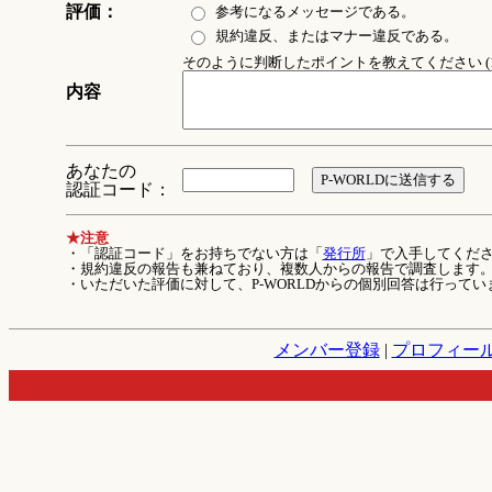
評価：
参考になるメッセージである。
規約違反、またはマナー違反である。
そのように判断したポイントを教えてください (1
内容
あなたの
認証コード：
★注意
・「認証コード」をお持ちでない方は「
発行所
」で入手してくだ
・規約違反の報告も兼ねており、複数人からの報告で調査します
・いただいた評価に対して、P-WORLDからの個別回答は行ってい
メンバー登録
|
プロフィー