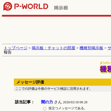
トップページ
>
掲示板・チャットの部屋
>
機種別掲示板
>
報告
メッセージ評価
ここでの評価は今後のサービス検証に活用されます。
該当記事：
闇の力
さん
2026/02/18 08:28
役立つメッセージである。