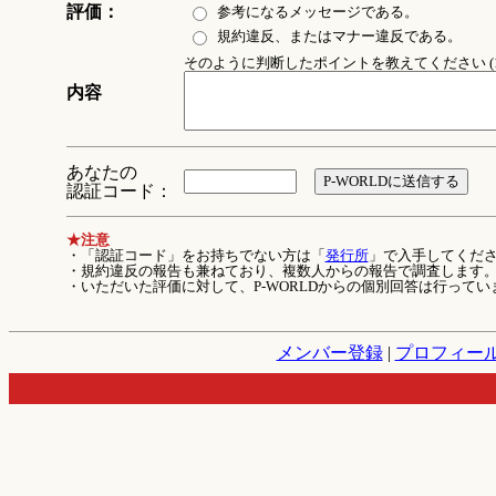
評価：
参考になるメッセージである。
規約違反、またはマナー違反である。
そのように判断したポイントを教えてください (1
内容
あなたの
認証コード：
★注意
・「認証コード」をお持ちでない方は「
発行所
」で入手してくだ
・規約違反の報告も兼ねており、複数人からの報告で調査します
・いただいた評価に対して、P-WORLDからの個別回答は行ってい
メンバー登録
|
プロフィー