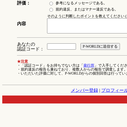
評価：
参考になるメッセージである。
規約違反、またはマナー違反である。
そのように判断したポイントを教えてください (1
内容
あなたの
認証コード：
★注意
・「認証コード」をお持ちでない方は「
発行所
」で入手してくだ
・規約違反の報告も兼ねており、複数人からの報告で調査します
・いただいた評価に対して、P-WORLDからの個別回答は行ってい
メンバー登録
|
プロフィー