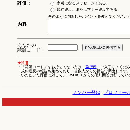
評価：
参考になるメッセージである。
規約違反、またはマナー違反である。
そのように判断したポイントを教えてください (1
内容
あなたの
認証コード：
★注意
・「認証コード」をお持ちでない方は「
発行所
」で入手してくだ
・規約違反の報告も兼ねており、複数人からの報告で調査します
・いただいた評価に対して、P-WORLDからの個別回答は行ってい
メンバー登録
|
プロフィー