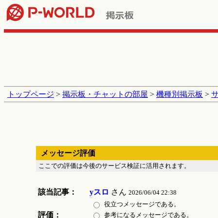
トップページ
>
掲示板・チャットの部屋
>
機種別掲示板
>
メッセージ評価
ここでの評価は今後のサービス検証に活用されます。
該当記事：
yスロ
さん
2026/06/04 22:38
役立つメッセージである。
評価：
参考になるメッセージである。