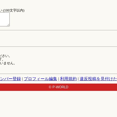
(100文字以内)
ださい。
す。
ていません。
ンバー登録
|
プロフィール編集
|
利用規約
|
違反投稿を見付け
© P-WORLD