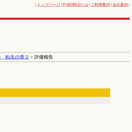
|
トップページ
|
P-WORLD
とは
|
ご利用案内
|
会社案内
|
拳 転生の章２
> 評価報告