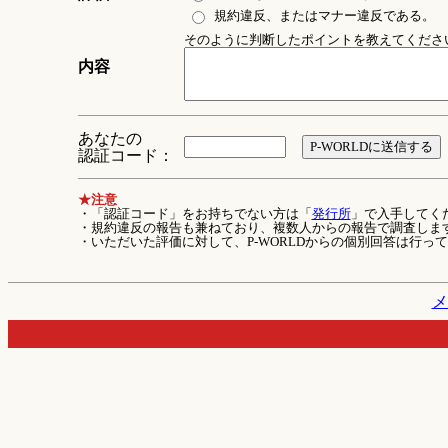
規約違反、またはマナー違反である。
そのように判断したポイントを教えてください 
内容
あなたの
認証コード：
★注意
・「認証コード」をお持ちでない方は「
発行所
」で入手してく
・規約違反の報告も兼ねており、複数人からの報告で調査しま
・いただいた評価に対して、P-WORLDからの個別回答は行っ
メ