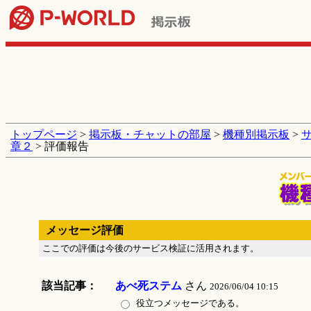
トップページ
>
掲示板・チャットの部屋
>
機種別掲示板
>
章２
> 評価報告
メッセージ評価
ここでの評価は今後のサービス検証に活用されます。
該当記事：
あべ死ステム
さん
2026/06/04 10:15
役立つメッセージである。