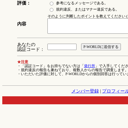
評価：
参考になるメッセージである。
規約違反、またはマナー違反である。
そのように判断したポイントを教えてください (1
内容
あなたの
認証コード：
★注意
・「認証コード」をお持ちでない方は「
発行所
」で入手してくだ
・規約違反の報告も兼ねており、複数人からの報告で調査します
・いただいた評価に対して、P-WORLDからの個別回答は行ってい
メンバー登録
|
プロフィー