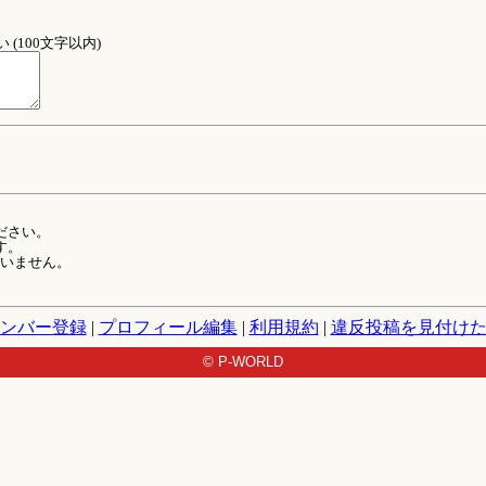
(100文字以内)
ださい。
す。
ていません。
ンバー登録
|
プロフィール編集
|
利用規約
|
違反投稿を見付け
© P-WORLD