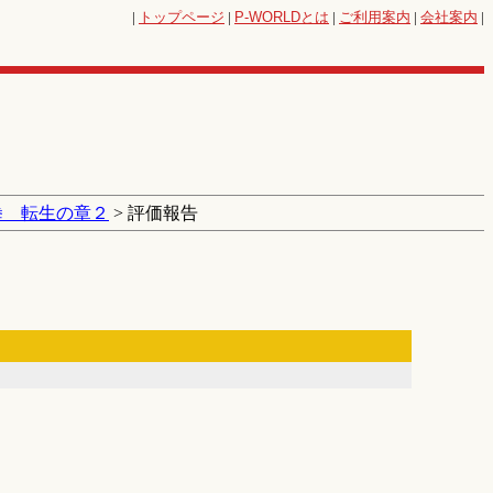
|
トップページ
|
P-WORLD
とは
|
ご利用案内
|
会社案内
|
拳 転生の章２
> 評価報告