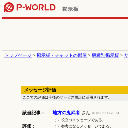
トップページ
>
掲示板・チャットの部屋
>
機種別掲示板
>
メッセージ評価
ここでの評価は今後のサービス検証に活用されます。
該当記事：
地方の鬼武者
さん
2026/06/03 20:51
役立つメッセージである。
評価：
参考になるメッセージである。