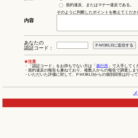
規約違反、またはマナー違反である。
そのように判断したポイントを教えてください 
内容
あなたの
認証コード：
★注意
・「認証コード」をお持ちでない方は「
発行所
」で入手してく
・規約違反の報告も兼ねており、複数人からの報告で調査しま
・いただいた評価に対して、P-WORLDからの個別回答は行っ
メ