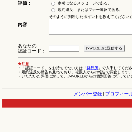
評価：
参考になるメッセージである。
規約違反、またはマナー違反である。
そのように判断したポイントを教えてください (1
内容
あなたの
認証コード：
★注意
・「認証コード」をお持ちでない方は「
発行所
」で入手してくだ
・規約違反の報告も兼ねており、複数人からの報告で調査します
・いただいた評価に対して、P-WORLDからの個別回答は行ってい
メンバー登録
|
プロフィー