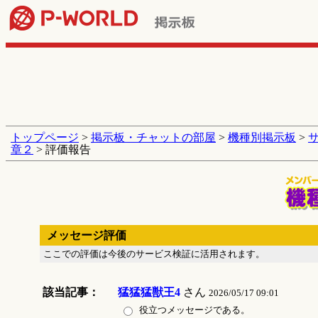
トップページ
>
掲示板・チャットの部屋
>
機種別掲示板
>
章２
> 評価報告
メッセージ評価
ここでの評価は今後のサービス検証に活用されます。
該当記事：
猛猛猛獣王4
さん
2026/05/17 09:01
役立つメッセージである。