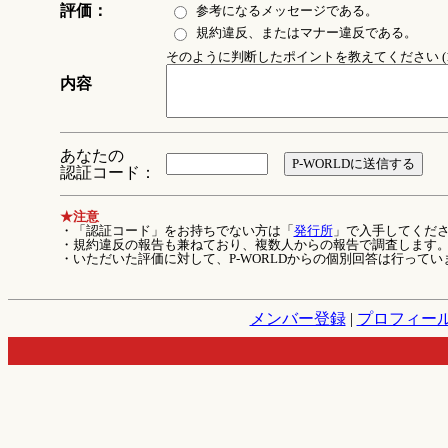
評価：
参考になるメッセージである。
規約違反、またはマナー違反である。
そのように判断したポイントを教えてください (1
内容
あなたの
認証コード：
★注意
・「認証コード」をお持ちでない方は「
発行所
」で入手してくだ
・規約違反の報告も兼ねており、複数人からの報告で調査します
・いただいた評価に対して、P-WORLDからの個別回答は行ってい
メンバー登録
|
プロフィー