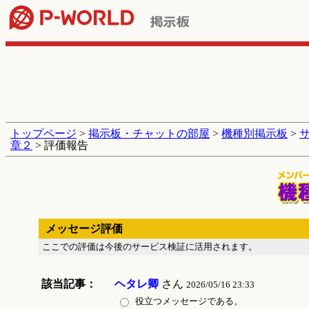
トップページ
>
掲示板・チャットの部屋
>
機種別掲示板
>
章２
> 評価報告
メッセージ評価
ここでの評価は今後のサービス検証に活用されます。
該当記事：
ヘタレ卿
さん
2026/05/16 23:33
役立つメッセージである。