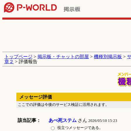
トップページ
>
掲示板・チャットの部屋
>
機種別掲示板
>
章２
> 評価報告
メッセージ評価
ここでの評価は今後のサービス検証に活用されます。
該当記事：
あべ死ステム
さん
2026/05/10 15:23
役立つメッセージである。