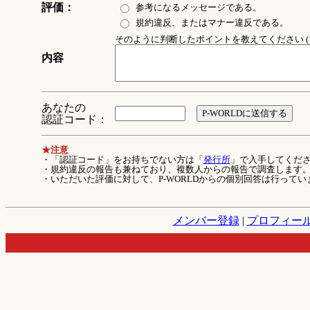
評価：
参考になるメッセージである。
規約違反、またはマナー違反である。
そのように判断したポイントを教えてください (1
内容
あなたの
認証コード：
★注意
・「認証コード」をお持ちでない方は「
発行所
」で入手してくだ
・規約違反の報告も兼ねており、複数人からの報告で調査します
・いただいた評価に対して、P-WORLDからの個別回答は行ってい
メンバー登録
|
プロフィー