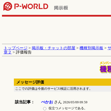
トップページ
>
掲示板・チャットの部屋
>
機種別掲示板
>
章２
> 評価報告
メッセージ評価
ここでの評価は今後のサービス検証に活用されます。
該当記事：
べかお
さん
2026/05/09 09:59
役立つメッセージである。