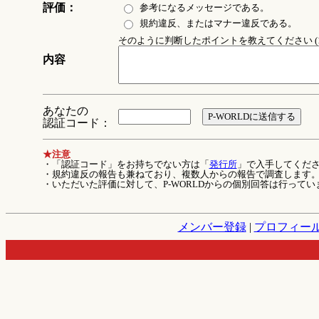
評価：
参考になるメッセージである。
規約違反、またはマナー違反である。
そのように判断したポイントを教えてください (1
内容
あなたの
認証コード：
★注意
・「認証コード」をお持ちでない方は「
発行所
」で入手してくだ
・規約違反の報告も兼ねており、複数人からの報告で調査します
・いただいた評価に対して、P-WORLDからの個別回答は行ってい
メンバー登録
|
プロフィー