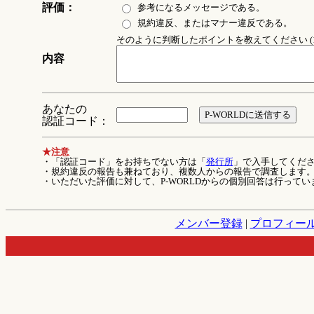
評価：
参考になるメッセージである。
規約違反、またはマナー違反である。
そのように判断したポイントを教えてください (1
内容
あなたの
認証コード：
★注意
・「認証コード」をお持ちでない方は「
発行所
」で入手してくだ
・規約違反の報告も兼ねており、複数人からの報告で調査します
・いただいた評価に対して、P-WORLDからの個別回答は行ってい
メンバー登録
|
プロフィー