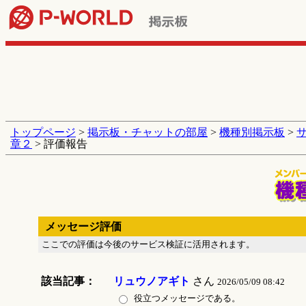
トップページ
>
掲示板・チャットの部屋
>
機種別掲示板
>
章２
> 評価報告
メッセージ評価
ここでの評価は今後のサービス検証に活用されます。
該当記事：
リュウノアギト
さん
2026/05/09 08:42
役立つメッセージである。