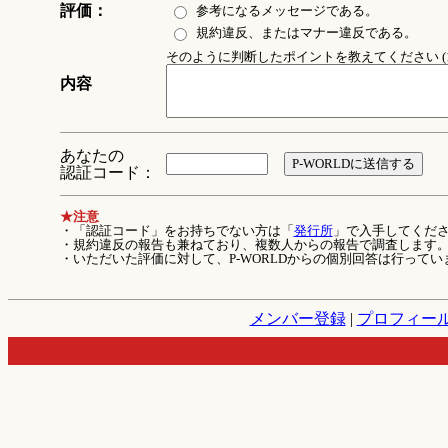
評価：
参考になるメッセージである。
規約違反、またはマナー違反である。
そのように判断したポイントを教えてください (1
内容
あなたの
認証コード：
★注意
・「認証コード」をお持ちでない方は「
発行所
」で入手してくだ
・規約違反の報告も兼ねており、複数人からの報告で調査します
・いただいた評価に対して、P-WORLDからの個別回答は行ってい
メンバー登録
|
プロフィー