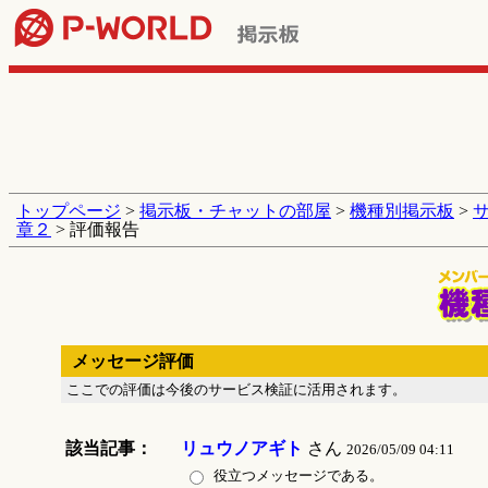
トップページ
>
掲示板・チャットの部屋
>
機種別掲示板
>
章２
> 評価報告
メッセージ評価
ここでの評価は今後のサービス検証に活用されます。
該当記事：
リュウノアギト
さん
2026/05/09 04:11
役立つメッセージである。