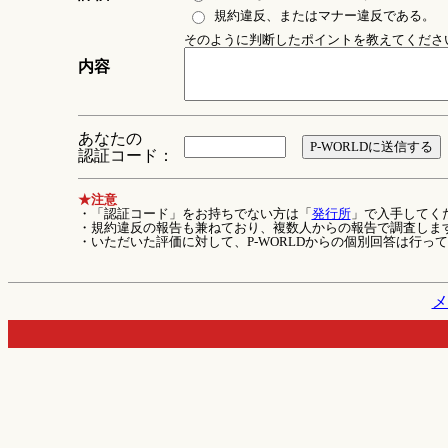
規約違反、またはマナー違反である。
そのように判断したポイントを教えてください 
内容
あなたの
認証コード：
★注意
・「認証コード」をお持ちでない方は「
発行所
」で入手してく
・規約違反の報告も兼ねており、複数人からの報告で調査しま
・いただいた評価に対して、P-WORLDからの個別回答は行っ
メ