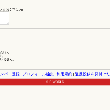
(100文字以内)
ださい。
す。
ていません。
ンバー登録
|
プロフィール編集
|
利用規約
|
違反投稿を見付け
© P-WORLD