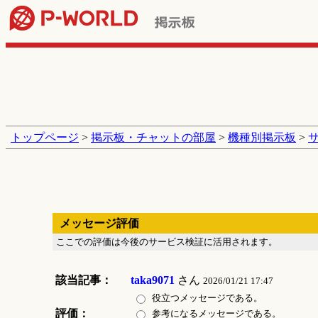
トップページ
>
掲示板・チャットの部屋
>
機種別掲示板
>
メッセージ評価
ここでの評価は今後のサービス検証に活用されます。
該当記事：
taka9071
さん
2026/01/21 17:47
役立つメッセージである。
評価：
参考になるメッセージである。