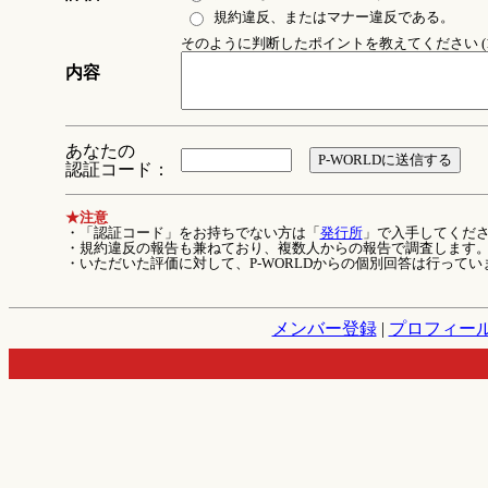
規約違反、またはマナー違反である。
そのように判断したポイントを教えてください (1
内容
あなたの
認証コード：
★注意
・「認証コード」をお持ちでない方は「
発行所
」で入手してくだ
・規約違反の報告も兼ねており、複数人からの報告で調査します
・いただいた評価に対して、P-WORLDからの個別回答は行ってい
メンバー登録
|
プロフィー