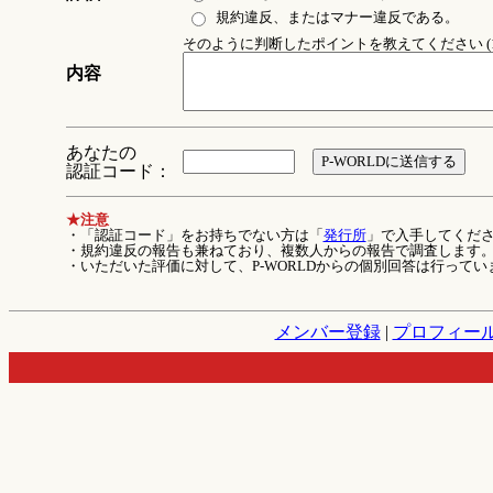
規約違反、またはマナー違反である。
そのように判断したポイントを教えてください (1
内容
あなたの
認証コード：
★注意
・「認証コード」をお持ちでない方は「
発行所
」で入手してくだ
・規約違反の報告も兼ねており、複数人からの報告で調査します
・いただいた評価に対して、P-WORLDからの個別回答は行ってい
メンバー登録
|
プロフィー