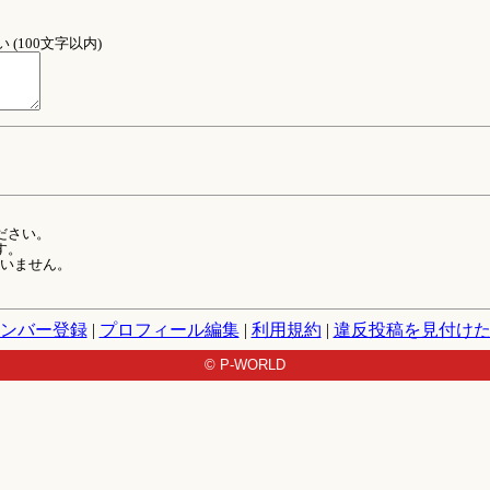
(100文字以内)
ださい。
す。
ていません。
ンバー登録
|
プロフィール編集
|
利用規約
|
違反投稿を見付け
© P-WORLD