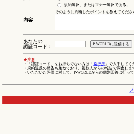
規約違反、またはマナー違反である。
そのように判断したポイントを教えてください 
内容
あなたの
認証コード：
★注意
・「認証コード」をお持ちでない方は「
発行所
」で入手してく
・規約違反の報告も兼ねており、複数人からの報告で調査しま
・いただいた評価に対して、P-WORLDからの個別回答は行っ
メ