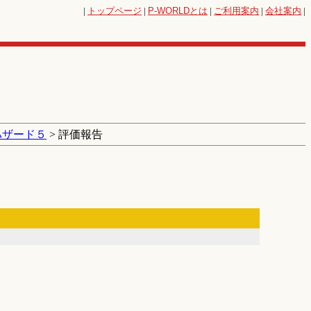
|
トップページ
|
P-WORLD
とは
|
ご利用案内
|
会社案内
|
ハザード５
> 評価報告