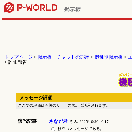
トップページ
>
掲示板・チャットの部屋
>
機種別掲示板
>
> 評価報告
メッセージ評価
ここでの評価は今後のサービス検証に活用されます。
該当記事：
さなだ君
さん
2025/10/30 16:17
役立つメッセージである。