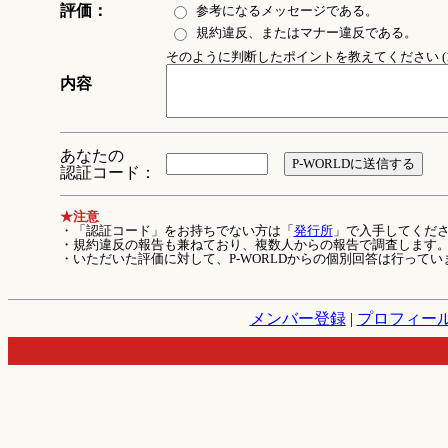
評価：
参考になるメッセージである。
規約違反、またはマナー違反である。
そのように判断したポイントを教えてください (1
内容
あなたの
認証コード：
★注意
・「認証コード」をお持ちでない方は「
発行所
」で入手してくだ
・規約違反の報告も兼ねており、複数人からの報告で調査します
・いただいた評価に対して、P-WORLDからの個別回答は行ってい
メンバー登録
|
プロフィー