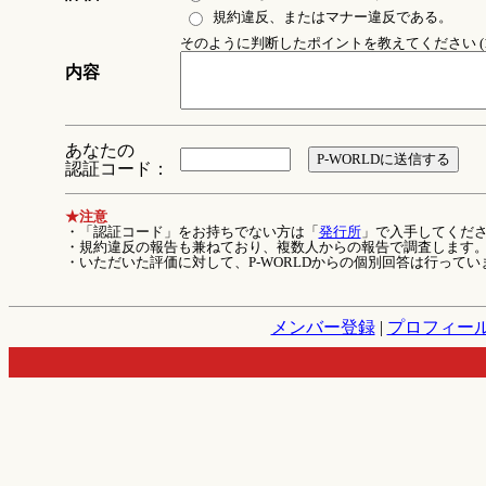
規約違反、またはマナー違反である。
そのように判断したポイントを教えてください (1
内容
あなたの
認証コード：
★注意
・「認証コード」をお持ちでない方は「
発行所
」で入手してくだ
・規約違反の報告も兼ねており、複数人からの報告で調査します
・いただいた評価に対して、P-WORLDからの個別回答は行ってい
メンバー登録
|
プロフィー