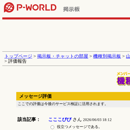
トップページ
>
掲示板・チャットの部屋
>
機種別掲示板
>
> 評価報告
メッセージ評価
ここでの評価は今後のサービス検証に活用されます。
該当記事：
こここびび
さん
2026/06/03 18:12
役立つメッセージである。