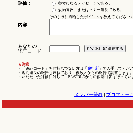
評価：
参考になるメッセージである。
規約違反、またはマナー違反である。
そのように判断したポイントを教えてください (1
内容
あなたの
認証コード：
★注意
・「認証コード」をお持ちでない方は「
発行所
」で入手してくだ
・規約違反の報告も兼ねており、複数人からの報告で調査します
・いただいた評価に対して、P-WORLDからの個別回答は行ってい
メンバー登録
|
プロフィー