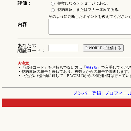
評価：
参考になるメッセージである。
規約違反、またはマナー違反である。
そのように判断したポイントを教えてください (1
内容
あなたの
認証コード：
★注意
・「認証コード」をお持ちでない方は「
発行所
」で入手してくだ
・規約違反の報告も兼ねており、複数人からの報告で調査します
・いただいた評価に対して、P-WORLDからの個別回答は行ってい
メンバー登録
|
プロフィー