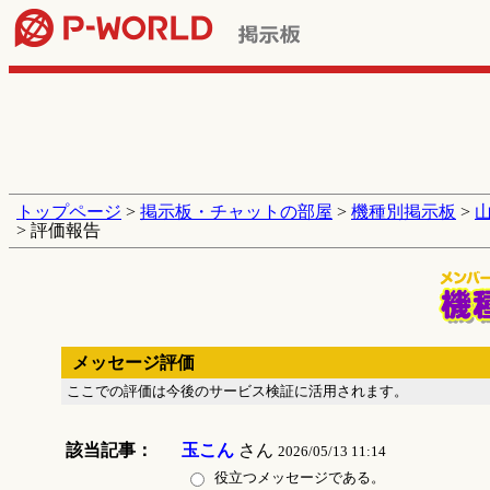
トップページ
>
掲示板・チャットの部屋
>
機種別掲示板
>
> 評価報告
メッセージ評価
ここでの評価は今後のサービス検証に活用されます。
該当記事：
玉こん
さん
2026/05/13 11:14
役立つメッセージである。