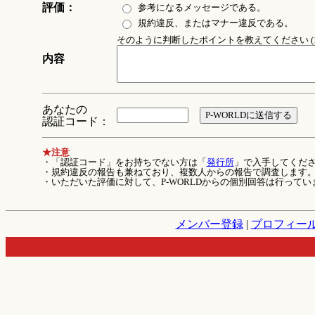
評価：
参考になるメッセージである。
規約違反、またはマナー違反である。
そのように判断したポイントを教えてください (1
内容
あなたの
認証コード：
★注意
・「認証コード」をお持ちでない方は「
発行所
」で入手してくだ
・規約違反の報告も兼ねており、複数人からの報告で調査します
・いただいた評価に対して、P-WORLDからの個別回答は行ってい
メンバー登録
|
プロフィー