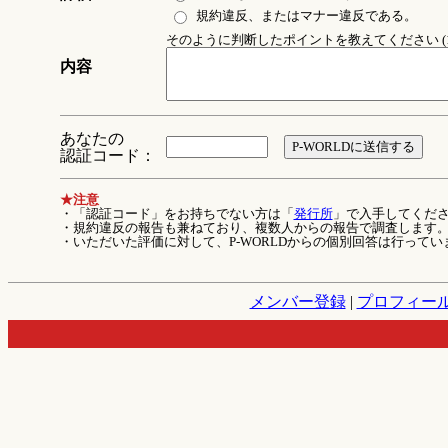
規約違反、またはマナー違反である。
そのように判断したポイントを教えてください (1
内容
あなたの
認証コード：
★注意
・「認証コード」をお持ちでない方は「
発行所
」で入手してくだ
・規約違反の報告も兼ねており、複数人からの報告で調査します
・いただいた評価に対して、P-WORLDからの個別回答は行ってい
メンバー登録
|
プロフィー