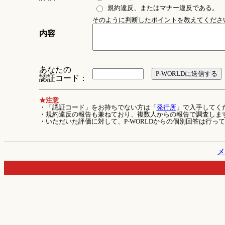
規約違反、またはマナー違反である。
そのように判断したポイントを教えてください 
内容
あなたの
認証コード：
★注意
・「認証コード」をお持ちでない方は「
発行所
」で入手してく
・規約違反の報告も兼ねており、複数人からの報告で調査しま
・いただいた評価に対して、P-WORLDからの個別回答は行っ
メ