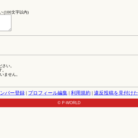
(100文字以内)
ださい。
す。
ていません。
ンバー登録
|
プロフィール編集
|
利用規約
|
違反投稿を見付け
© P-WORLD