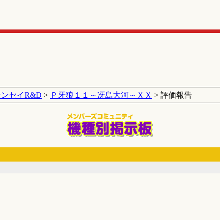
サンセイR&D
>
Ｐ牙狼１１～冴島大河～ＸＸ
> 評価報告