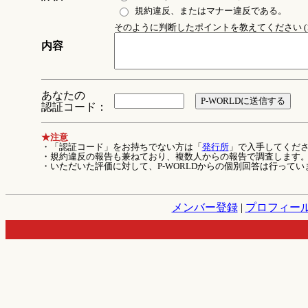
規約違反、またはマナー違反である。
そのように判断したポイントを教えてください (1
内容
あなたの
認証コード：
★注意
・「認証コード」をお持ちでない方は「
発行所
」で入手してくだ
・規約違反の報告も兼ねており、複数人からの報告で調査します
・いただいた評価に対して、P-WORLDからの個別回答は行ってい
メンバー登録
|
プロフィー