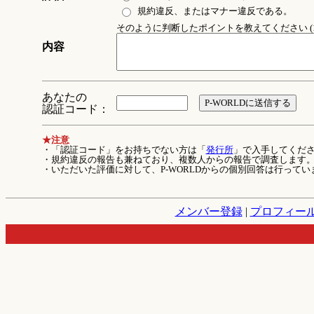
規約違反、またはマナー違反である。
そのように判断したポイントを教えてください (1
内容
あなたの
認証コード：
★注意
・「認証コード」をお持ちでない方は「
発行所
」で入手してくだ
・規約違反の報告も兼ねており、複数人からの報告で調査します
・いただいた評価に対して、P-WORLDからの個別回答は行ってい
メンバー登録
|
プロフィー