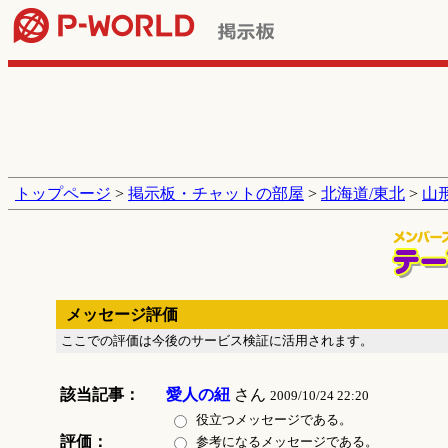
トップページ
>
掲示板・チャットの部屋
>
北海道/東北
>
山
メッセージ評価
ここでの評価は今後のサービス検証に活用されます。
該当記事：
愛人の紐
さん
2009/10/24 22:20
役立つメッセージである。
評価：
参考になるメッセージである。