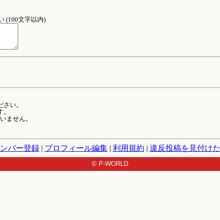
(100文字以内)
ださい。
す。
ていません。
ンバー登録
|
プロフィール編集
|
利用規約
|
違反投稿を見付け
© P-WORLD