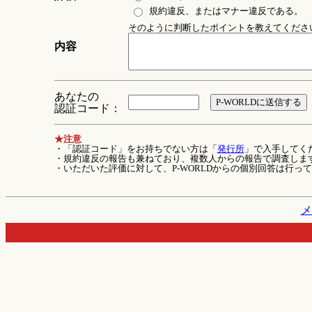
規約違反、またはマナー違反である。
そのように判断したポイントを教えてください 
内容
あなたの
認証コード：
★注意
・「認証コード」をお持ちでない方は「
発行所
」で入手してく
・規約違反の報告も兼ねており、複数人からの報告で調査しま
・いただいた評価に対して、P-WORLDからの個別回答は行っ
メ