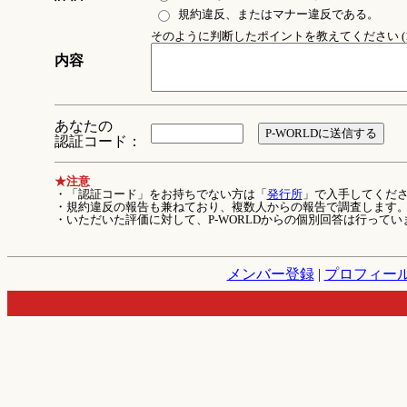
規約違反、またはマナー違反である。
そのように判断したポイントを教えてください (1
内容
あなたの
認証コード：
★注意
・「認証コード」をお持ちでない方は「
発行所
」で入手してくだ
・規約違反の報告も兼ねており、複数人からの報告で調査します
・いただいた評価に対して、P-WORLDからの個別回答は行ってい
メンバー登録
|
プロフィー