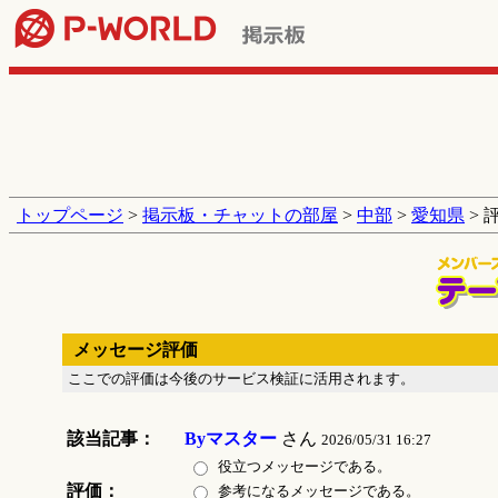
トップページ
>
掲示板・チャットの部屋
>
中部
>
愛知県
> 
メッセージ評価
ここでの評価は今後のサービス検証に活用されます。
該当記事：
Byマスター
さん
2026/05/31 16:27
役立つメッセージである。
評価：
参考になるメッセージである。