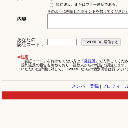
規約違反、またはマナー違反である。
そのように判断したポイントを教えてください (1
内容
あなたの
認証コード：
★注意
・「認証コード」をお持ちでない方は「
発行所
」で入手してくだ
・規約違反の報告も兼ねており、複数人からの報告で調査します
・いただいた評価に対して、P-WORLDからの個別回答は行ってい
メンバー登録
|
プロフィー