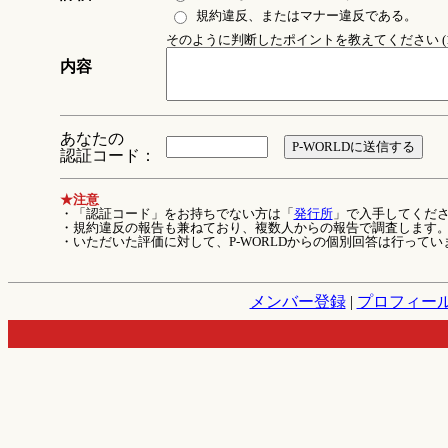
規約違反、またはマナー違反である。
そのように判断したポイントを教えてください (1
内容
あなたの
認証コード：
★注意
・「認証コード」をお持ちでない方は「
発行所
」で入手してくだ
・規約違反の報告も兼ねており、複数人からの報告で調査します
・いただいた評価に対して、P-WORLDからの個別回答は行ってい
メンバー登録
|
プロフィー