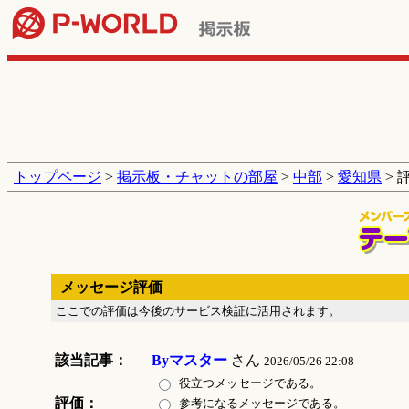
トップページ
>
掲示板・チャットの部屋
>
中部
>
愛知県
> 
メッセージ評価
ここでの評価は今後のサービス検証に活用されます。
該当記事：
Byマスター
さん
2026/05/26 22:08
役立つメッセージである。
評価：
参考になるメッセージである。