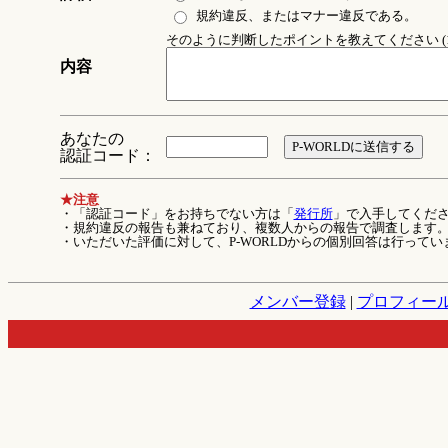
規約違反、またはマナー違反である。
そのように判断したポイントを教えてください (1
内容
あなたの
認証コード：
★注意
・「認証コード」をお持ちでない方は「
発行所
」で入手してくだ
・規約違反の報告も兼ねており、複数人からの報告で調査します
・いただいた評価に対して、P-WORLDからの個別回答は行ってい
メンバー登録
|
プロフィー