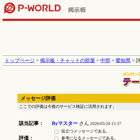
トップページ
>
掲示板・チャットの部屋
>
中部
>
愛知県
> 
メッセージ評価
ここでの評価は今後のサービス検証に活用されます。
該当記事：
Byマスター
さん
2026/05/20 15:37
役立つメッセージである。
評価：
参考になるメッセージである。