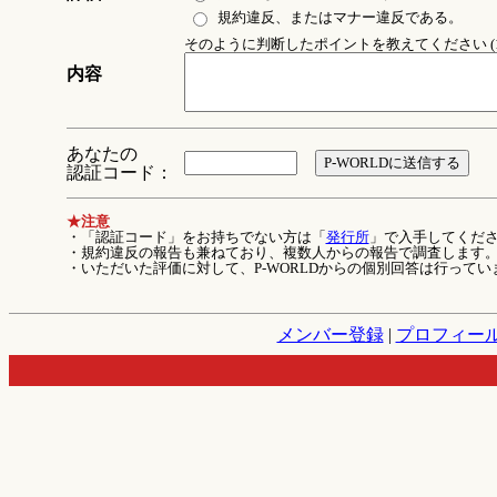
規約違反、またはマナー違反である。
そのように判断したポイントを教えてください (1
内容
あなたの
認証コード：
★注意
・「認証コード」をお持ちでない方は「
発行所
」で入手してくだ
・規約違反の報告も兼ねており、複数人からの報告で調査します
・いただいた評価に対して、P-WORLDからの個別回答は行ってい
メンバー登録
|
プロフィー