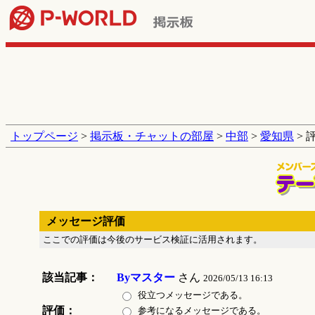
トップページ
>
掲示板・チャットの部屋
>
中部
>
愛知県
> 
メッセージ評価
ここでの評価は今後のサービス検証に活用されます。
該当記事：
Byマスター
さん
2026/05/13 16:13
役立つメッセージである。
評価：
参考になるメッセージである。