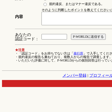
規約違反、またはマナー違反である。
そのように判断したポイントを教えてください (1
内容
あなたの
認証コード：
★注意
・「認証コード」をお持ちでない方は「
発行所
」で入手してくだ
・規約違反の報告も兼ねており、複数人からの報告で調査します
・いただいた評価に対して、P-WORLDからの個別回答は行ってい
メンバー登録
|
プロフィー