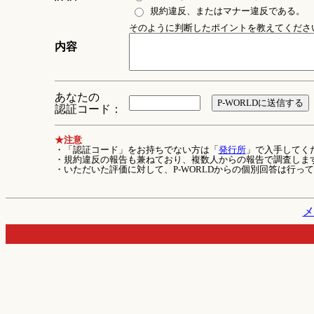
規約違反、またはマナー違反である。
そのように判断したポイントを教えてください 
内容
あなたの
認証コード：
★注意
・「認証コード」をお持ちでない方は「
発行所
」で入手してく
・規約違反の報告も兼ねており、複数人からの報告で調査しま
・いただいた評価に対して、P-WORLDからの個別回答は行っ
メ