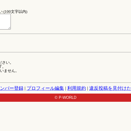
(100文字以内)
ださい。
す。
ていません。
ンバー登録
|
プロフィール編集
|
利用規約
|
違反投稿を見付け
© P-WORLD