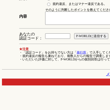
規約違反、またはマナー違反である。
そのように判断したポイントを教えてください 
内容
あなたの
認証コード：
★注意
・「認証コード」をお持ちでない方は「
発行所
」で入手してく
・規約違反の報告も兼ねており、複数人からの報告で調査しま
・いただいた評価に対して、P-WORLDからの個別回答は行っ
メ