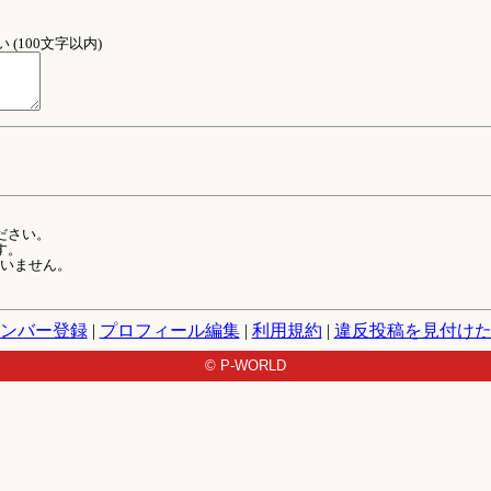
(100文字以内)
ださい。
す。
ていません。
ンバー登録
|
プロフィール編集
|
利用規約
|
違反投稿を見付け
© P-WORLD