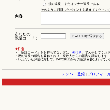
規約違反、またはマナー違反である。
そのように判断したポイントを教えてください (1
内容
あなたの
認証コード：
★注意
・「認証コード」をお持ちでない方は「
発行所
」で入手してくだ
・規約違反の報告も兼ねており、複数人からの報告で調査します
・いただいた評価に対して、P-WORLDからの個別回答は行ってい
メンバー登録
|
プロフィー