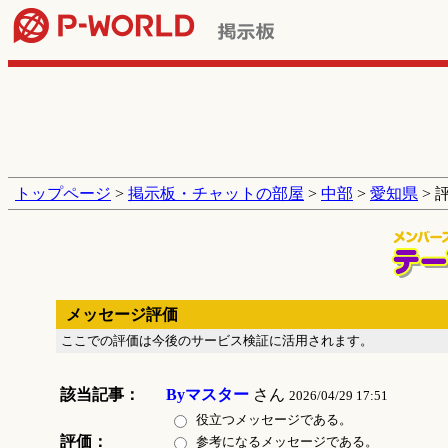
トップページ
>
掲示板・チャットの部屋
>
中部
>
愛知県
> 
メッセージ評価
ここでの評価は今後のサービス検証に活用されます。
該当記事：
Byマスター
さん
2026/04/29 17:51
役立つメッセージである。
評価：
参考になるメッセージである。