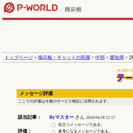
トップページ
>
掲示板・チャットの部屋
>
中部
>
愛知県
> 
メッセージ評価
ここでの評価は今後のサービス検証に活用されます。
該当記事：
Byマスター
さん
2026/04/28 22:17
役立つメッセージである。
評価：
参考になるメッセージである。