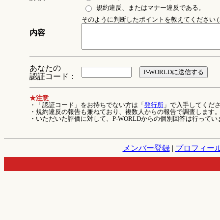
規約違反、またはマナー違反である。
そのように判断したポイントを教えてください (1
内容
あなたの
認証コード：
★注意
・「認証コード」をお持ちでない方は「
発行所
」で入手してくだ
・規約違反の報告も兼ねており、複数人からの報告で調査します
・いただいた評価に対して、P-WORLDからの個別回答は行ってい
メンバー登録
|
プロフィー