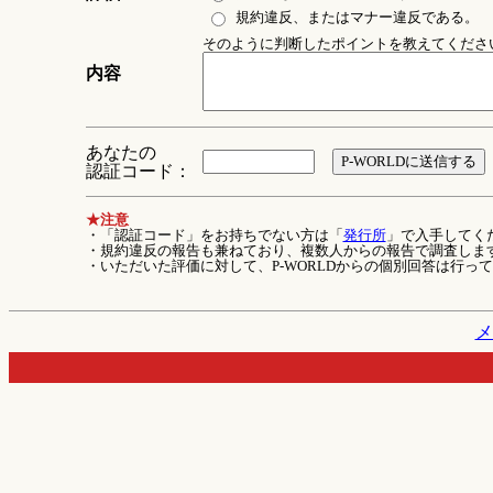
規約違反、またはマナー違反である。
そのように判断したポイントを教えてください 
内容
あなたの
認証コード：
★注意
・「認証コード」をお持ちでない方は「
発行所
」で入手してく
・規約違反の報告も兼ねており、複数人からの報告で調査しま
・いただいた評価に対して、P-WORLDからの個別回答は行っ
メ