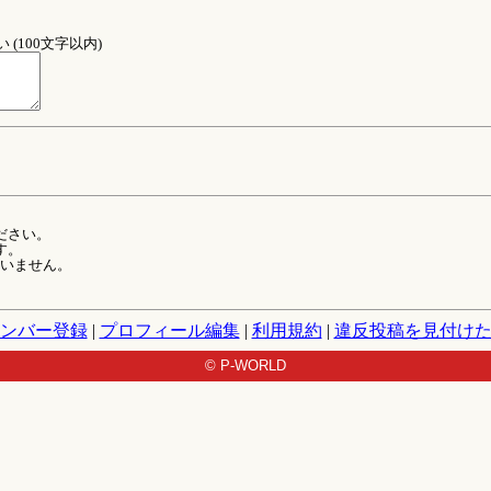
(100文字以内)
ださい。
す。
ていません。
ンバー登録
|
プロフィール編集
|
利用規約
|
違反投稿を見付け
© P-WORLD