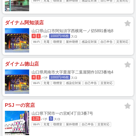
Wi-Fi
充電
喫煙室
屋外喫煙
感染症対策
自己申告
災害対応
ダイナム阿知須店
山口県山口市阿知須字西横尾一ノ切5891番地8
4
1
1000円/46枚
パチ
スロ
Wi-Fi
充電
喫煙室
屋外喫煙
感染症対策
自己申告
災害対応
ダイナム徳山店
山口県周南市大字栗屋字二葉屋開作1023番地4
4
1
1000円/46枚
パチ
スロ
Wi-Fi
充電
喫煙室
感染症対策
自己申告
災害対応
PSJ 一の宮店
山口県下関市一の宮町4丁目3番7号
1.25
5
パチ
スロ
Wi-Fi
充電
喫煙室
屋外喫煙
自己申告
災害対応