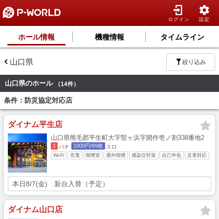
ログイン
設定
ホール情報
機種情報
タイムライン
山口県
絞り込み
山口県のホール
（14件）
条件：防災協定対応店
ダイナム平生店
山口県熊毛郡平生町大字竪ヶ浜字開作壱ノ割338番地2
1
1000円/89枚
パチ
スロ
Wi-Fi
充電
喫煙室
屋外喫煙
感染症対策
自己申告
災害対応
本日8/7(金) 新台入替（予定）
ダイナム山口店