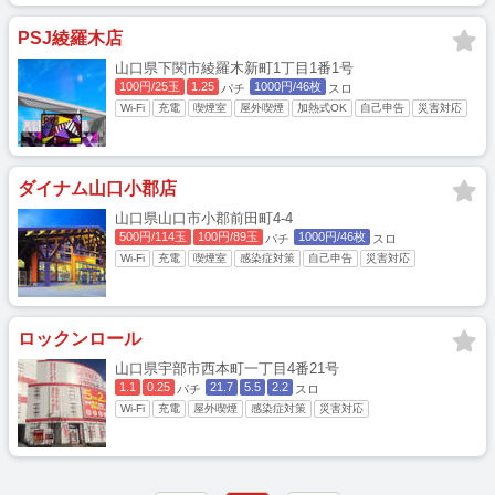
PSJ綾羅木店
山口県下関市綾羅木新町1丁目1番1号
100円/25玉
1.25
1000円/46枚
パチ
スロ
Wi-Fi
充電
喫煙室
屋外喫煙
加熱式OK
自己申告
災害対応
ダイナム山口小郡店
山口県山口市小郡前田町4-4
500円/114玉
100円/89玉
1000円/46枚
パチ
スロ
Wi-Fi
充電
喫煙室
感染症対策
自己申告
災害対応
ロックンロール
山口県宇部市西本町一丁目4番21号
1.1
0.25
21.7
5.5
2.2
パチ
スロ
Wi-Fi
充電
屋外喫煙
感染症対策
災害対応