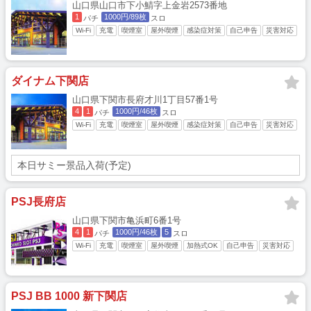
山口県山口市下小鯖字上金岩2573番地
1
1000円/89枚
パチ
スロ
Wi-Fi
充電
喫煙室
屋外喫煙
感染症対策
自己申告
災害対応
ダイナム下関店
山口県下関市長府才川1丁目57番1号
4
1
1000円/46枚
パチ
スロ
Wi-Fi
充電
喫煙室
屋外喫煙
感染症対策
自己申告
災害対応
本日サミー景品入荷(予定)
PSJ長府店
山口県下関市亀浜町6番1号
4
1
1000円/46枚
5
パチ
スロ
Wi-Fi
充電
喫煙室
屋外喫煙
加熱式OK
自己申告
災害対応
PSJ BB 1000 新下関店