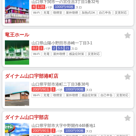
山口県下関市一の宮住吉3丁目1番32号
4
1.25
1000円/46枚
パチ
スロ
Wi-Fi
充電
喫煙室
屋外喫煙
加熱式OK
自己申告
災害対応
竜王ホール
山口県山陽小野田市赤崎一丁目3-1
0.2
1
2
5.5
21
パチ
スロ
Wi-Fi
充電
屋外喫煙
感染症対策
災害対応
ダイナム山口宇部港町店
山口県宇部市港町二丁目3番38号
200円/90玉
1
1000円/90枚
パチ
スロ
Wi-Fi
充電
喫煙室
屋外喫煙
感染症対策
自己申告
災害対応
ダイナム山口宇部店
山口県宇部市大字中野開作448番地1
200円/90玉
1
1000円/90枚
パチ
スロ