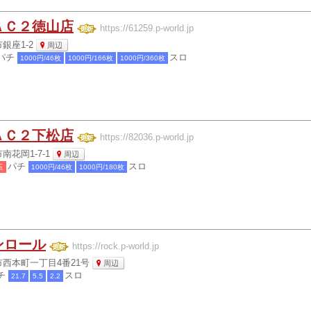
ＡＣ２徳山店
https://61259.p-world.jp
銀座1-2
周辺
パチ
スロ
1000円/46枚
1000円/166枚
1000円/360枚
ＡＣ２下松店
https://82036.p-world.jp
花岡1-7-1
周辺
パチ
スロ
玉
1000円/46枚
1000円/180枚
ンロール
https://rock.p-world.jp
西本町一丁目4番21号
周辺
チ
スロ
21.7
5.5
2.2