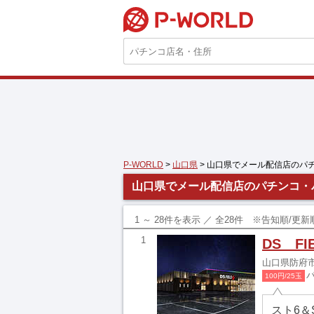
P-WORLD
P-WORLD
>
山口県
> 山口県でメール配信店のパ
山口県でメール配信店のパチンコ・
1 ～ 28件を表示 ／ 全28件 ※告知順/
1
DS FI
山口県防府市
100円/25玉
スト6＆