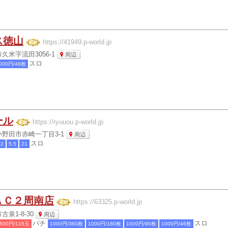
ス徳山
https://41949.p-world.jp
久米字流田3056-1
周辺
スロ
000円/46枚
ール
https://ryuuou.p-world.jp
野田市赤崎一丁目3-1
周辺
スロ
2
5.5
21
ＡＣ２周南店
https://63325.p-world.jp
泉1-8-30
周辺
パチ
スロ
500円/116玉
1000円/360枚
1000円/180枚
1000円/90枚
1000円/46枚