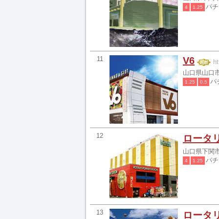
パ
4
1.25
11
V6
ht
山口県山口市
パ
1.25
0.5
12
ロータ
山口県下関市
パ
4
1.25
13
ロータ