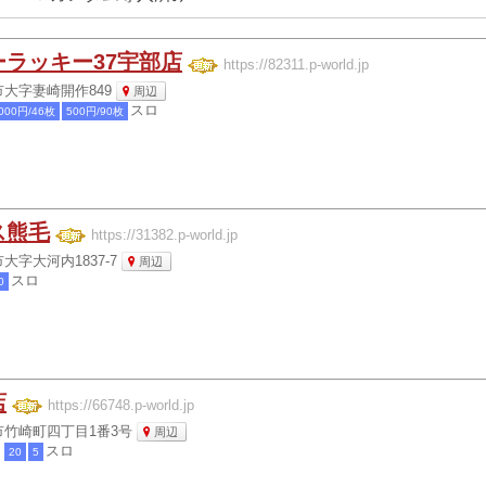
ーラッキー37宇部店
https://82311.p-world.jp
大字妻崎開作849
周辺
スロ
000円/46枚
500円/90枚
ス熊毛
https://31382.p-world.jp
大字大河内1837-7
周辺
スロ
0
店
https://66748.p-world.jp
竹崎町四丁目1番3号
周辺
チ
スロ
20
5