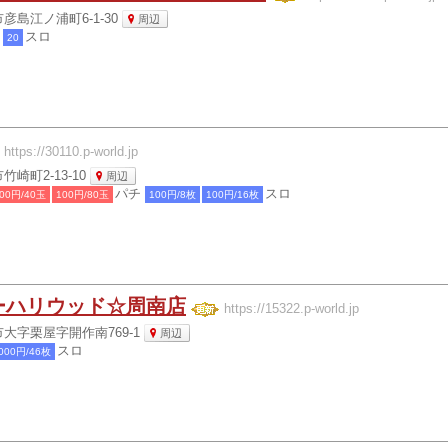
彦島江ノ浦町6-1-30
周辺
チ
スロ
20
https://30110.p-world.jp
崎町2-13-10
周辺
パチ
スロ
00円/40玉
100円/80玉
100円/8枚
100円/16枚
ーハリウッド☆周南店
https://15322.p-world.jp
大字栗屋字開作南769-1
周辺
スロ
000円/46枚