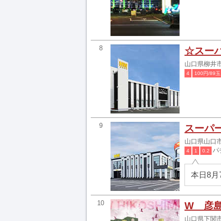
8
☆スー
山口県柳井市柳
4
100円/89玉
9
スーパ
山口県山口市
パ
4
1
0.2
本日8月
10
W 彦
山口県下関市