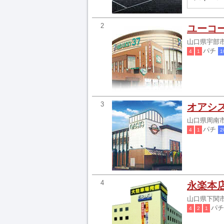
2
ユーコ
山口県宇部市
パチ
4
1
1
3
オアシ
山口県周南市
パチ
4
1
2
4
永楽本
山口県下関市
パ
4
2
1