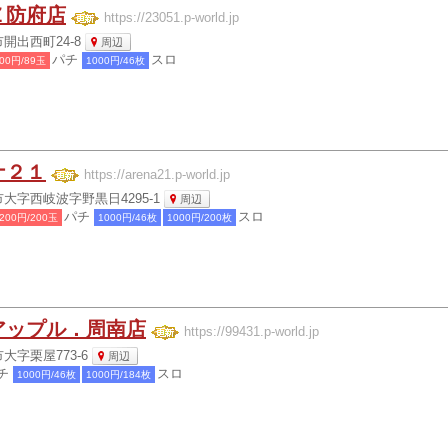
Ｚ防府店
https://23051.p-world.jp
開出西町24-8
周辺
パチ
スロ
00円/89玉
1000円/46枚
ナ２１
https://arena21.p-world.jp
大字西岐波字野黒日4295-1
周辺
パチ
スロ
200円/200玉
1000円/46枚
1000円/200枚
アップル．周南店
https://99431.p-world.jp
大字栗屋773-6
周辺
チ
スロ
1000円/46枚
1000円/184枚