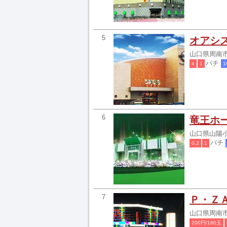
5
オアシ
山口県周南市
パチ
4
1
1
6
竜王ホ
山口県山陽小
パチ
0.2
1
7
Ｐ・Ｚ
山口県周南市古
200円/180玉