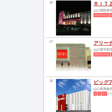
16
ＲＩＴ
山口県防府市
100円/25玉
1
17
アリー
山口県宇部市
500円/125玉
18
ビッグ
山口県周南市
パ
4
1
0.2