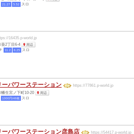
チ
スロ
21.27
5.52
tps://16435.p-world.jp
葵2丁目6-4
周辺
チ
スロ
11.2
6.25
リーパワーステーション
https://77861.p-world.jp
幡生宮ノ下町10-20
周辺
チ
スロ
1000円/46枚
リーパワーステーション彦島店
https://54417.p-world.jp