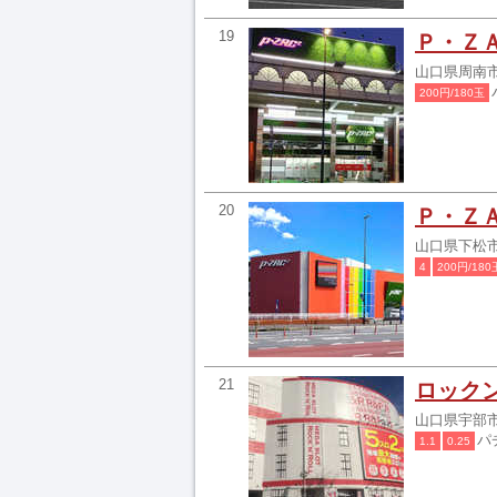
19
Ｐ・Ｚ
山口県周南市
200円/180玉
20
Ｐ・Ｚ
山口県下松市南
4
200円/180
21
ロック
山口県宇部市
パ
1.1
0.25