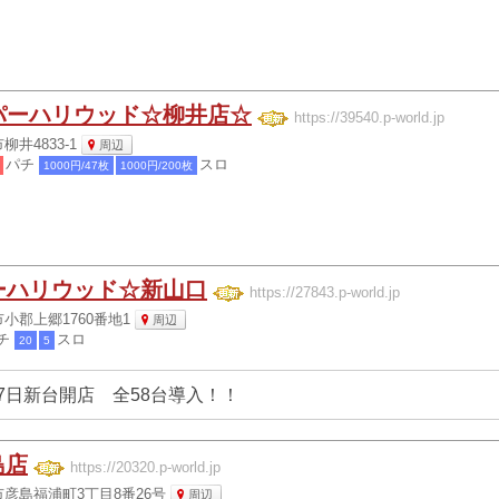
パーハリウッド☆柳井店☆
https://39540.p-world.jp
井4833-1
周辺
パチ
スロ
1000円/47枚
1000円/200枚
ーハリウッド☆新山口
https://27843.p-world.jp
小郡上郷1760番地1
周辺
チ
スロ
20
5
7日新台開店 全58台導入！！
島店
https://20320.p-world.jp
彦島福浦町3丁目8番26号
周辺