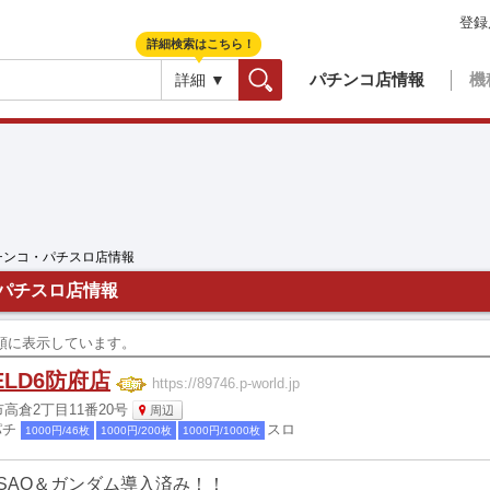
登録
詳細検索はこちら！
パチンコ店情報
機
詳細 ▼
検索
チンコ・パチスロ店情報
パチスロ店情報
更新順に表示しています。
ELD6防府店
https://89746.p-world.jp
高倉2丁目11番20号
周辺
パチ
スロ
1000円/46枚
1000円/200枚
1000円/1000枚
SAO＆ガンダム導入済み！！