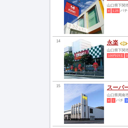
山口県下関市
パ
4
1.25
14
永楽
山口県下関市竹
100円/25玉
1
15
スーパ
山口県周南市
パチ
4
1
1